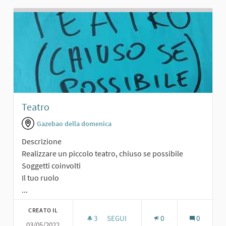
Teatro
Gazebao della domenica
Descrizione
Realizzare un piccolo teatro, chiuso se possibile
Soggetti coinvolti
Il tuo ruolo
...
CREATO IL
3
3 SOSTENITORI
SEGUI
0
0
03/05/2022
TEATRO