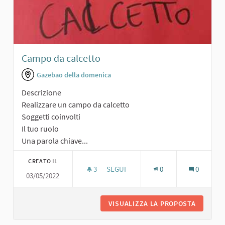
Campo da calcetto
Gazebao della domenica
Descrizione
Realizzare un campo da calcetto
Soggetti coinvolti
Il tuo ruolo
Una parola chiave...
CREATO IL
3
3 SOSTENITORI
SEGUI
0
0
03/05/2022
CAMPO DA CALCETTO
VISUALIZZA LA PROPOSTA
CAMPO 