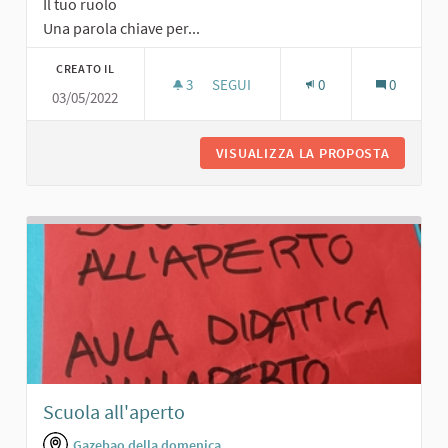
Il tuo ruolo
Una parola chiave per...
CREATO IL
3
3 SOSTENITORI
SEGUI
0
0
03/05/2022
CAMPO DA BOCCE
VISUALIZZA LA PROPOSTA
CAMPO 
Scuola all'aperto
Gazebao della domenica