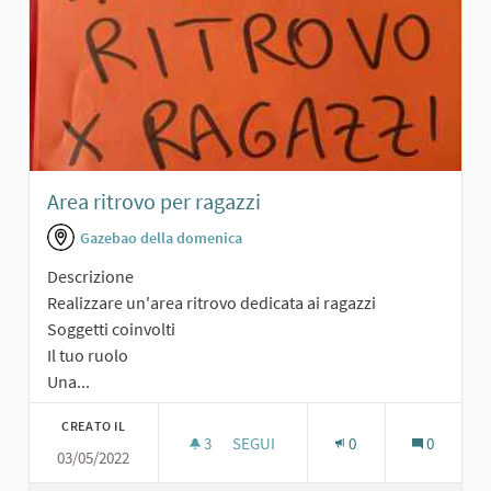
Area ritrovo per ragazzi
Gazebao della domenica
Descrizione
Realizzare un'area ritrovo dedicata ai ragazzi
Soggetti coinvolti
Il tuo ruolo
Una...
CREATO IL
3
3 SOSTENITORI
SEGUI
0
0
03/05/2022
AREA RITROVO PER RAGAZZI