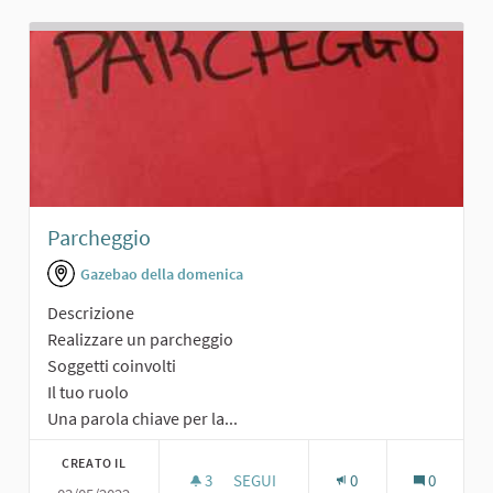
Parcheggio
Gazebao della domenica
Descrizione
Realizzare un parcheggio
Soggetti coinvolti
Il tuo ruolo
Una parola chiave per la...
CREATO IL
3
3 SOSTENITORI
SEGUI
0
0