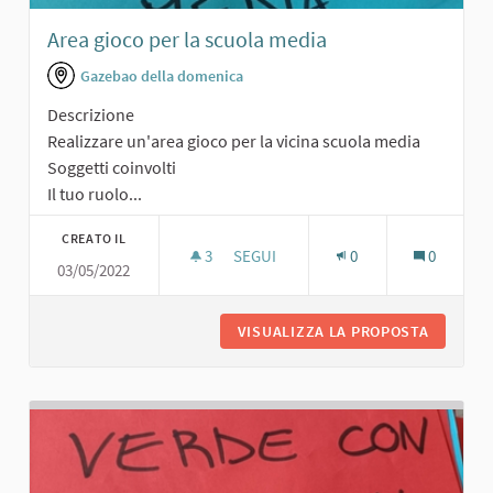
Area gioco per la scuola media
Gazebao della domenica
Descrizione
Realizzare un'area gioco per la vicina scuola media
Soggetti coinvolti
Il tuo ruolo...
CREATO IL
3
3 SOSTENITORI
SEGUI
0
0
03/05/2022
AREA GIOCO PER LA SCUOLA MEDIA
VISUALIZZA LA PROPOSTA
AREA GI