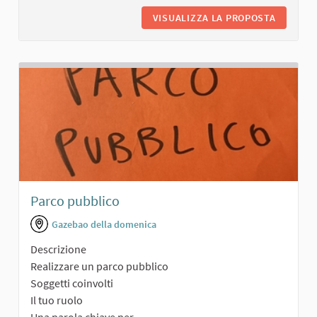
VISUALIZZA LA PROPOSTA
AREA RI
Parco pubblico
Gazebao della domenica
Descrizione
Realizzare un parco pubblico
Soggetti coinvolti
Il tuo ruolo