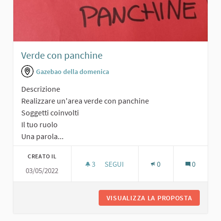
Verde con panchine
Gazebao della domenica
Descrizione
Realizzare un'area verde con panchine
Soggetti coinvolti
Il tuo ruolo
Una parola...
CREATO IL
3
3 SOSTENITORI
SEGUI
0
0
03/05/2022
VERDE CON PANCHINE
VISUALIZZA LA PROPOSTA
VERDE C