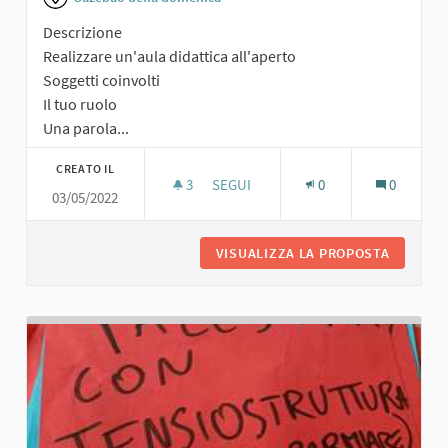
Descrizione
Realizzare un'aula didattica all'aperto
Soggetti coinvolti
Il tuo ruolo
Una parola...
CREATO IL
3
3 SOSTENITORI
SEGUI
0
0
03/05/2022
SCUOLA ALL'APERTO
VISUALIZZA LA PROPOSTA
SCUOLA 