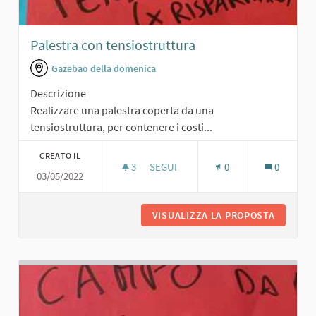
Palestra con tensiostruttura
Gazebao della domenica
Descrizione
Realizzare una palestra coperta da una
tensiostruttura, per contenere i costi...
CREATO IL
3
3 SOSTENITORI
SEGUI
0
0
03/05/2022
PALESTRA CON TENSIOSTRUTTURA
VISUALIZZA LA PROPOSTA
PALEST