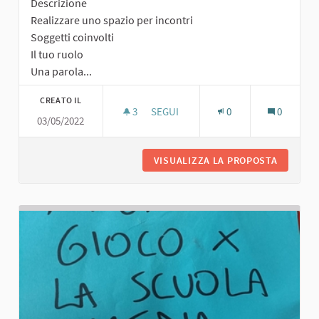
Descrizione
Realizzare uno spazio per incontri
Soggetti coinvolti
Il tuo ruolo
Una parola...
CREATO IL
3
3 SOSTENITORI
SEGUI
0
0
03/05/2022
SPAZIO PER INCONTRI
VISUALIZZA LA PROPOSTA
SPAZIO 