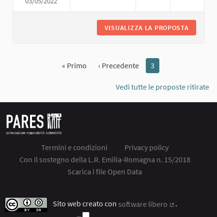
03/05/2022
PARCHEGGIO
VISUALIZZA LA PROPOSTA
PARCHE
« Primo
‹ Precedente
3
Vedi tutte le proposte ritirate
Termini e condizioni
Privacy policy
Con il sostegno della L.R. Emilia-Romagna n. 15/2018
Scarica i file Open Data
Sito web creato con
software libero
.
(Collegamento