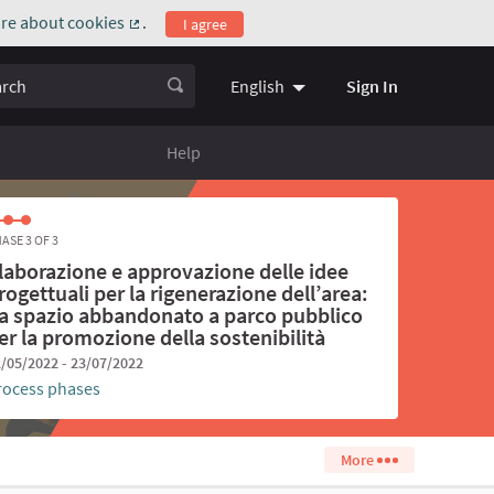
re about cookies
.
I agree
(External link)
ch
Sign In
English
Choose language
Scegli la l
Help
ASE 3 OF 3
laborazione e approvazione delle idee
rogettuali per la rigenerazione dell’area:
a spazio abbandonato a parco pubblico
er la promozione della sostenibilità
/05/2022 - 23/07/2022
rocess phases
More