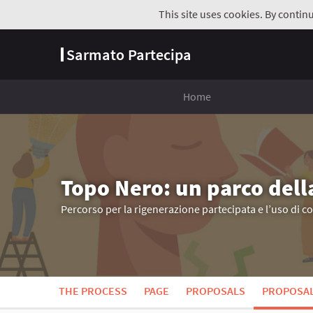
This site uses cookies. By contin
Sarmato Partecipa
Home
Topo Nero: un parco dell
Percorso per la rigenerazione partecipata e l’uso di c
THE PROCESS
PAGE
PROPOSALS
PROPOSA