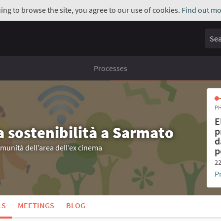
uing to browse the site, you agree to our use of cookies.
Find out mo
Sear
Processes
PH
E
a sostenibilità a Sarmato
p
d
omunità dell’area dell’ex cinema
p
22
P
LS
MEETINGS
BLOG