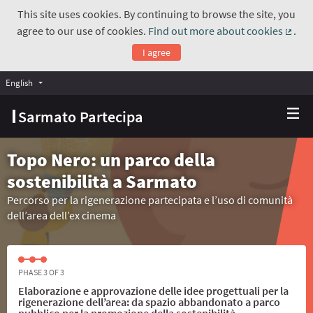
This site uses cookies. By continuing to browse the site, you
agree to our use of cookies.
Find out more about cookies
.
(Exte
I agree
English
Choose language
Scegli la lingua
Sarmato Partecipa
Topo Nero: un parco della
sostenibilità a Sarmato
Percorso per la rigenerazione partecipata e l’uso di comunità
dell’area dell’ex cinema
PHASE 3 OF 3
Elaborazione e approvazione delle idee progettuali per la
rigenerazione dell’area: da spazio abbandonato a parco
pubblico per la promozione della sostenibilità