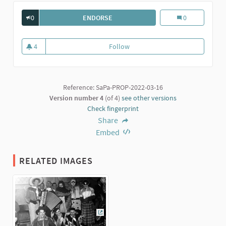
0
ENDORSE
GRUPPO MASCHERATO AL TOPO NERO.
Gruppo maschera
0
4
Follow
Gruppo mascherato al Topo Nero
4 followers
Reference: SaPa-PROP-2022-03-16
Version number 4
(of 4)
see other versions
Check fingerprint
Share
Embed
RELATED IMAGES
(External link)