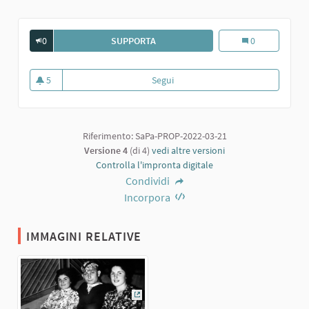
0
SUPPORTA
G. TRAMELLI CON AMICHE AL TOPO N
G. Tramelli con 
0
5
Segui
G. Tramelli con amiche al Topo N
5 sostenitori
Riferimento: SaPa-PROP-2022-03-21
Versione 4
(di 4)
vedi altre versioni
Controlla l'impronta digitale
Condividi
Incorpora
IMMAGINI RELATIVE
(Collegamento esterno)