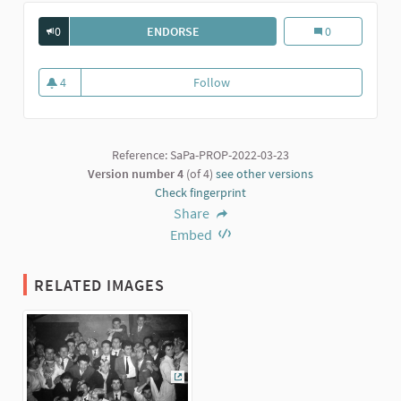
0
ENDORSE
COSCRITTI SARMATESI CLASSE '39 AL
Coscritti sarmat
0
4
Follow
Coscritti sarmatesi classe '39 al
4 followers
Reference: SaPa-PROP-2022-03-23
Version number 4
(of 4)
see other versions
Check fingerprint
Share
Embed
RELATED IMAGES
(External link)