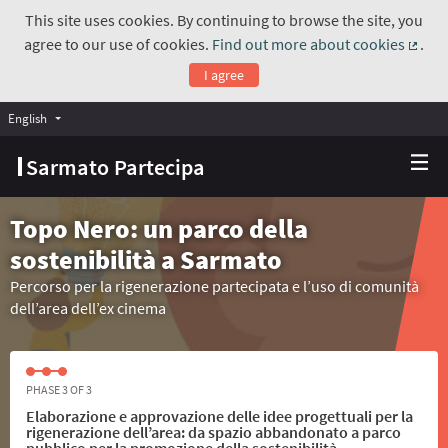
This site uses cookies. By continuing to browse the site, you
agree to our use of cookies.
Find out more about cookies
.
(Exte
I agree
English
Choose language
Scegli la lingua
Sarmato Partecipa
Topo Nero: un parco della
sostenibilità a Sarmato
Percorso per la rigenerazione partecipata e l’uso di comunità
dell’area dell’ex cinema
PHASE 3 OF 3
Elaborazione e approvazione delle idee progettuali per la
rigenerazione dell’area: da spazio abbandonato a parco
pubblico per la promozione della sostenibilità