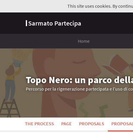
This site uses cookies. By contin
Sarmato Partecipa
Home
Topo Nero: un parco dell
Percorso per la rigenerazione partecipata e l’uso di c
THE PROCESS
PAGE
PROPOSALS
PROPOSA