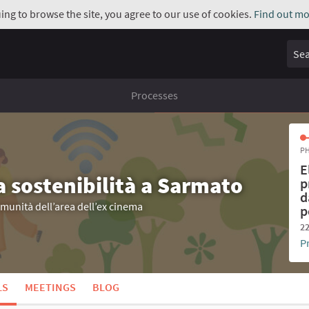
uing to browse the site, you agree to our use of cookies.
Find out mo
Sear
Processes
PH
E
a sostenibilità a Sarmato
p
d
omunità dell’area dell’ex cinema
p
22
P
LS
MEETINGS
BLOG