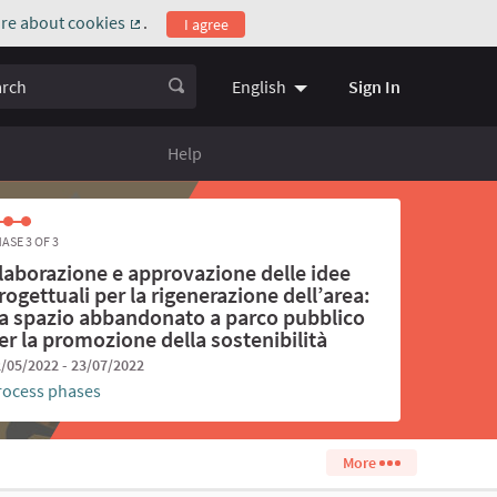
re about cookies
.
I agree
(External link)
ch
Sign In
English
Choose language
Scegli la l
Help
ASE 3 OF 3
laborazione e approvazione delle idee
rogettuali per la rigenerazione dell’area:
a spazio abbandonato a parco pubblico
er la promozione della sostenibilità
/05/2022 - 23/07/2022
rocess phases
More