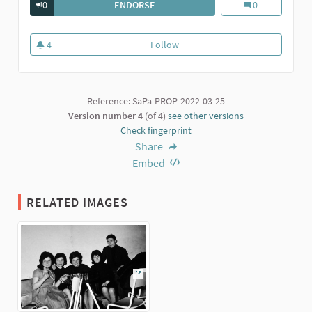
0
ENDORSE
FESTA DEI COSCRITTI AL TOPO NERO.
Festa dei coscri
0
4
Follow
Festa dei coscritti al Topo Nero.
4 followers
Reference: SaPa-PROP-2022-03-25
Version number 4
(of 4)
see other versions
Check fingerprint
Share
Embed
RELATED IMAGES
(External link)