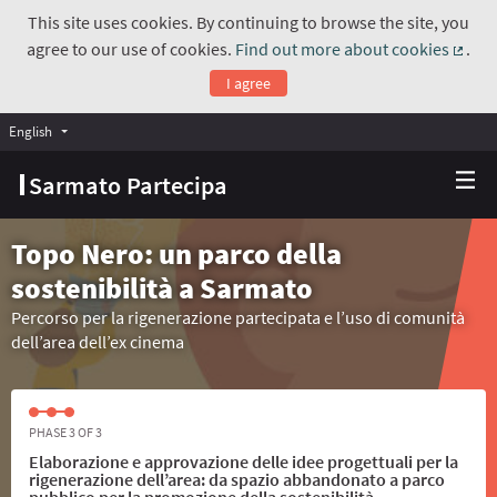
This site uses cookies. By continuing to browse the site, you
agree to our use of cookies.
Find out more about cookies
.
(Exte
I agree
English
Choose language
Scegli la lingua
Sarmato Partecipa
Topo Nero: un parco della
sostenibilità a Sarmato
Percorso per la rigenerazione partecipata e l’uso di comunità
dell’area dell’ex cinema
PHASE 3 OF 3
Elaborazione e approvazione delle idee progettuali per la
rigenerazione dell’area: da spazio abbandonato a parco
pubblico per la promozione della sostenibilità