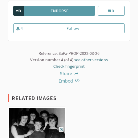
0
ENDORSE
RITA PAVONE CON AMICI SARMATESI. 
Rita Pavone con 
0
4
Follow
Rita Pavone con amici sarmatesi.
4 followers
Reference: SaPa-PROP-2022-03-26
Version number 4
(of 4)
see other versions
Check fingerprint
Share
Embed
RELATED IMAGES
(External link)