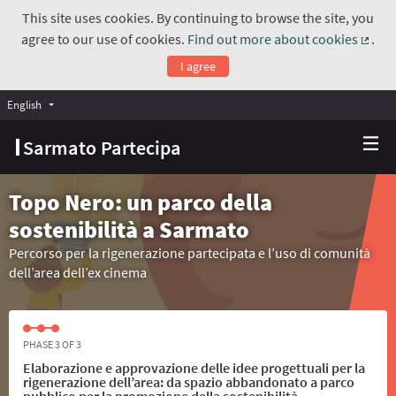
This site uses cookies. By continuing to browse the site, you
agree to our use of cookies.
Find out more about cookies
.
(Exte
I agree
English
Choose language
Scegli la lingua
Sarmato Partecipa
Topo Nero: un parco della
sostenibilità a Sarmato
Percorso per la rigenerazione partecipata e l’uso di comunità
dell’area dell’ex cinema
PHASE 3 OF 3
Elaborazione e approvazione delle idee progettuali per la
rigenerazione dell’area: da spazio abbandonato a parco
pubblico per la promozione della sostenibilità