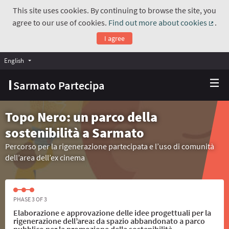
This site uses cookies. By continuing to browse the site, you
agree to our use of cookies.
Find out more about cookies
.
(Exte
I agree
English
Choose language
Scegli la lingua
Sarmato Partecipa
Topo Nero: un parco della
sostenibilità a Sarmato
Percorso per la rigenerazione partecipata e l’uso di comunità
dell’area dell’ex cinema
PHASE 3 OF 3
Elaborazione e approvazione delle idee progettuali per la
rigenerazione dell’area: da spazio abbandonato a parco
pubblico per la promozione della sostenibilità