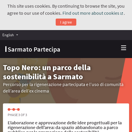
This site uses cookies. By continuing to browse the site, you
agree to our use of cookies.
Find out more about cookies
.
(Exte
I agree
English
Choose language
Scegli la lingua
Sarmato Partecipa
Topo Nero: un parco della
sostenibilità a Sarmato
Percorso per la rigenerazione partecipata e l’uso di comunità
dell’area dell’ex cinema
PHASE 3 OF 3
Elaborazione e approvazione delle idee progettuali per la
rigenerazione dell’area: da spazio abbandonato a parco
pubblico per la promozione della sostenibilità