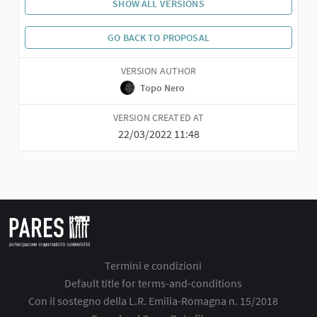
SHOW ALL VERSIONS
GO BACK TO PROPOSAL
VERSION AUTHOR
Topo Nero
VERSION CREATED AT
22/03/2022 11:48
Termini e condizioni
Default title for terms-and-conditions
Con il sostegno della L.R. Emilia-Romagna n. 15/2018