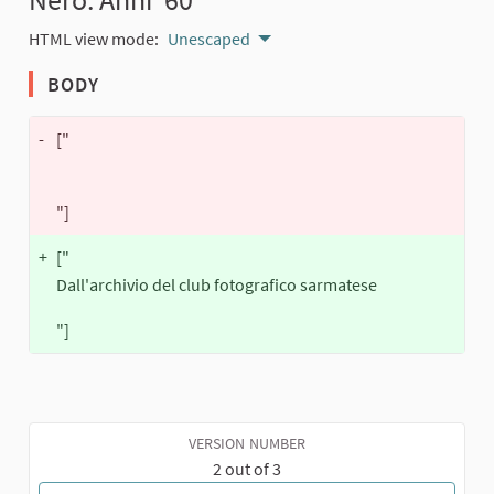
HTML view mode:
Unescaped
BODY
-
["
"]
+
["
Dall'archivio del club fotografico sarmatese
"]
VERSION NUMBER
2 out of 3