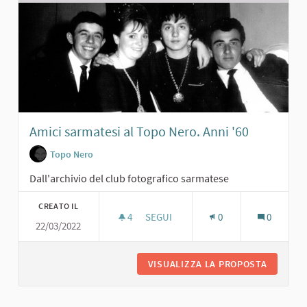
Amici sarmatesi al Topo Nero. Anni '60
Topo Nero
Dall'archivio del club fotografico sarmatese
CREATO IL
4
4 SOSTENITORI
SEGUI
0
0
22/03/2022
AMICI SARMATESI AL TOPO NERO. ANN
VISUALIZZA LA PROPOSTA
AMICI S