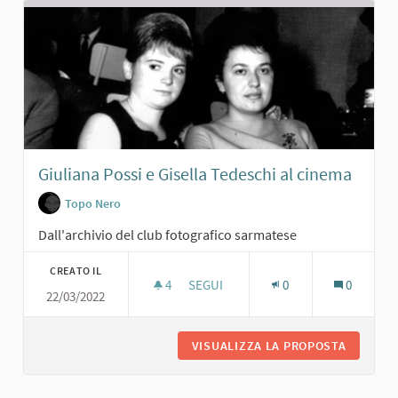
Giuliana Possi e Gisella Tedeschi al cinema
Topo Nero
Dall'archivio del club fotografico sarmatese
CREATO IL
4
4 SOSTENITORI
SEGUI
0
0
22/03/2022
GIULIANA POSSI E GISELLA TEDESCHI
VISUALIZZA LA PROPOSTA
GIULIAN