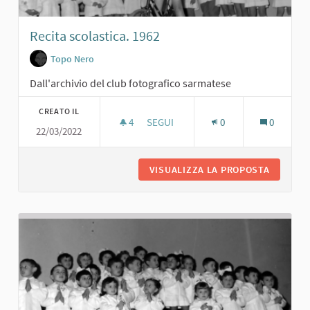
Recita scolastica. 1962
Topo Nero
Dall'archivio del club fotografico sarmatese
CREATO IL
4
4 SOSTENITORI
SEGUI
0
0
22/03/2022
RECITA SCOLASTICA. 1962
VISUALIZZA LA PROPOSTA
RECITA 