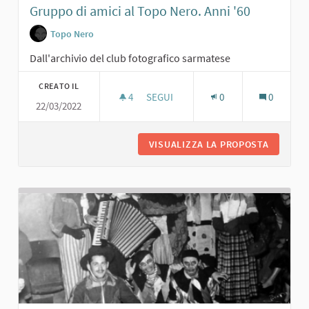
Gruppo di amici al Topo Nero. Anni '60
Topo Nero
Dall'archivio del club fotografico sarmatese
CREATO IL
4
4 SOSTENITORI
SEGUI
0
0
22/03/2022
GRUPPO DI AMICI AL TOPO NERO. ANN
VISUALIZZA LA PROPOSTA
GRUPPO 