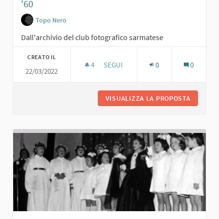
'60
Topo Nero
Dall'archivio del club fotografico sarmatese
CREATO IL
4
4 SOSTENITORI
SEGUI
0
0
22/03/2022
DON SIDOLI, ARCIPRETE, AL TOPO NE
VISUALIZZA LA PROPOSTA
DON SID