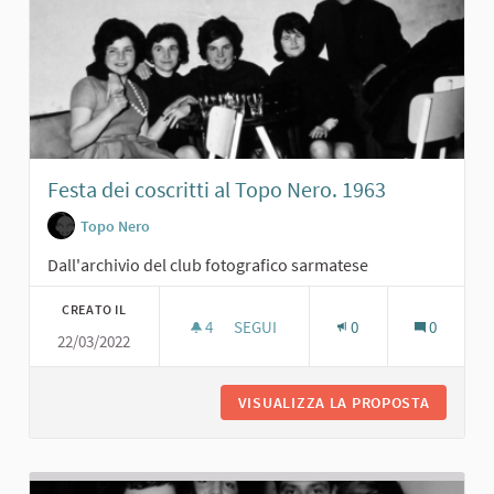
Festa dei coscritti al Topo Nero. 1963
Topo Nero
Dall'archivio del club fotografico sarmatese
CREATO IL
4
4 SOSTENITORI
SEGUI
0
0
22/03/2022
FESTA DEI COSCRITTI AL TOPO NERO.
VISUALIZZA LA PROPOSTA
FESTA D