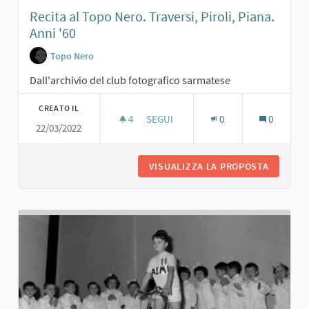
Recita al Topo Nero. Traversi, Piroli, Piana.
Anni '60
Topo Nero
Dall'archivio del club fotografico sarmatese
CREATO IL
4
4 SOSTENITORI
SEGUI
0
0
22/03/2022
RECITA AL TOPO NERO. TRAVERSI, PIR
VISUALIZZA LA PROPOSTA
RECITA A