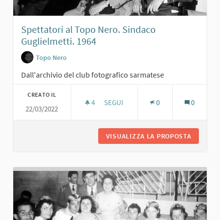
Spettatori al Topo Nero. Sindaco
Guglielmetti. 1964
Topo Nero
Dall'archivio del club fotografico sarmatese
CREATO IL
4
4 SOSTENITORI
SEGUI
0
0
22/03/2022
SPETTATORI AL TOPO NERO. SINDACO
VISUALIZZA LA PROPOSTA
SPETTAT