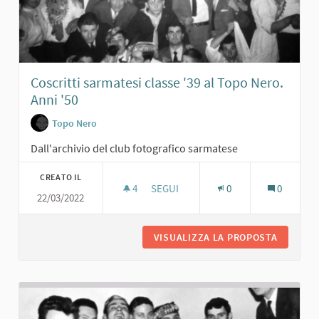
Coscritti sarmatesi classe '39 al Topo Nero.
Anni '50
Topo Nero
Dall'archivio del club fotografico sarmatese
CREATO IL
4
4 SOSTENITORI
SEGUI
0
0
22/03/2022
COSCRITTI SARMATESI CLASSE '39 AL
VISUALIZZA LA PROPOSTA
COSCRIT