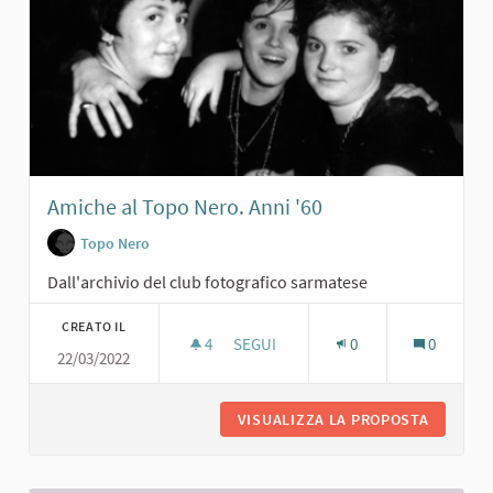
Amiche al Topo Nero. Anni '60
Topo Nero
Dall'archivio del club fotografico sarmatese
CREATO IL
4
4 SOSTENITORI
SEGUI
0
0
22/03/2022
AMICHE AL TOPO NERO. ANNI '60
VISUALIZZA LA PROPOSTA
AMICHE 