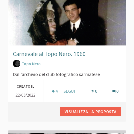
Carnevale al Topo Nero. 1960
Topo Nero
Dall'archivio del club fotografico sarmatese
CREATO IL
4
4 SOSTENITORI
SEGUI
0
0
22/03/2022
CARNEVALE AL TOPO NERO. 1960
VISUALIZZA LA PROPOSTA
CARNEVA