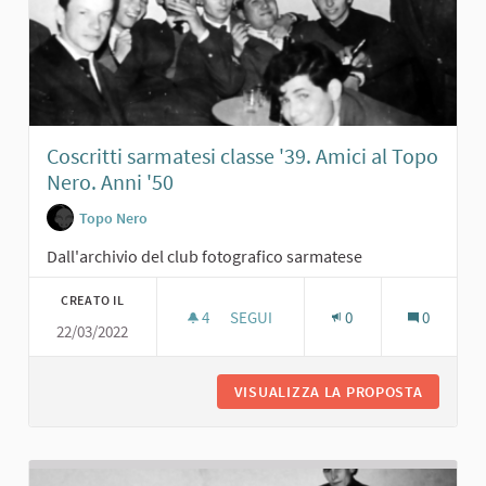
Coscritti sarmatesi classe '39. Amici al Topo
Nero. Anni '50
Topo Nero
Dall'archivio del club fotografico sarmatese
CREATO IL
4
4 SOSTENITORI
SEGUI
0
0
22/03/2022
COSCRITTI SARMATESI CLASSE '39. AM
VISUALIZZA LA PROPOSTA
COSCRIT