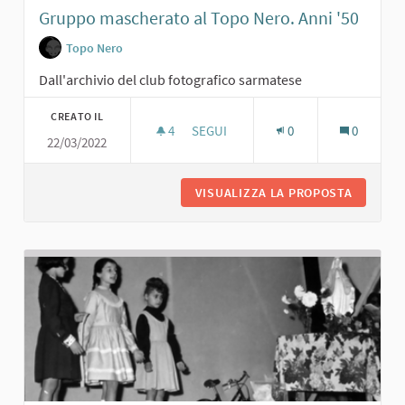
Gruppo mascherato al Topo Nero. Anni '50
Topo Nero
Dall'archivio del club fotografico sarmatese
CREATO IL
4
4 SOSTENITORI
SEGUI
0
0
22/03/2022
GRUPPO MASCHERATO AL TOPO NERO
VISUALIZZA LA PROPOSTA
GRUPPO 