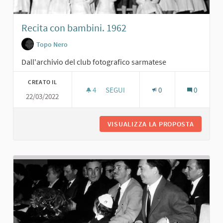
Recita con bambini. 1962
Topo Nero
Dall'archivio del club fotografico sarmatese
CREATO IL
4
4 SOSTENITORI
SEGUI
0
0
22/03/2022
RECITA CON BAMBINI. 1962
VISUALIZZA LA PROPOSTA
RECITA 