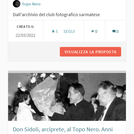
Topo Nero
Dall'archivio del club fotografico sarmatese
CREATO IL
5
5 SOSTENITORI
SEGUI
0
0
22/03/2022
CARLA MAFFI AL TOPO NERO. ANNI '6
VISUALIZZA LA PROPOSTA
CARLA M
Don Sidoli, arciprete, al Topo Nero. Anni