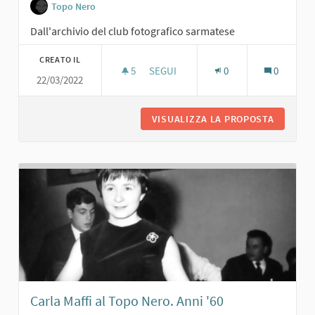
Topo Nero
Dall'archivio del club fotografico sarmatese
CREATO IL
5
5 SOSTENITORI
SEGUI
0
0
22/03/2022
G. TRAMELLI CON AMICHE AL TOPO NE
VISUALIZZA LA PROPOSTA
G. TRAM
Carla Maffi al Topo Nero. Anni '60