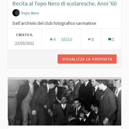
Recita al Topo Nero di scolaresche. Anni '60
Topo Nero
Dall'archivio del club fotografico sarmatese
CREATO IL
4
4 SOSTENITORI
SEGUI
0
1
22/03/2022
RECITA AL TOPO NERO DI SCOLARESC
VISUALIZZA LA PROPOSTA
RECITA 