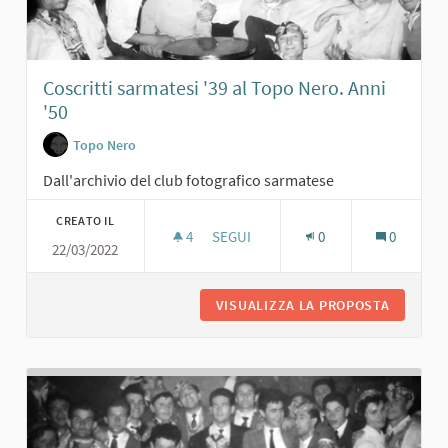
Coscritti sarmatesi '39 al Topo Nero. Anni
'50
Topo Nero
Dall'archivio del club fotografico sarmatese
CREATO IL
4
4 SOSTENITORI
SEGUI
0
0
22/03/2022
COSCRITTI SARMATESI '39 AL TOPO N
VISUALIZZA LA PROPOSTA
COSCRIT