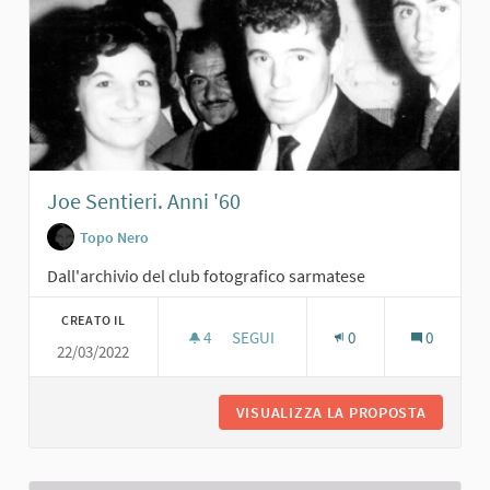
Joe Sentieri. Anni '60
Topo Nero
Dall'archivio del club fotografico sarmatese
CREATO IL
4
4 SOSTENITORI
SEGUI
0
0
22/03/2022
JOE SENTIERI. ANNI '60
VISUALIZZA LA PROPOSTA
JOE SENT