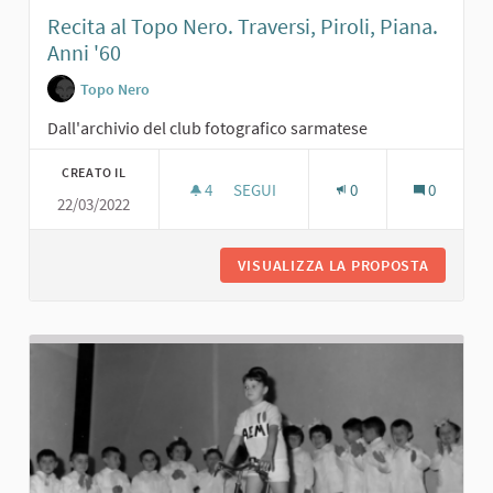
Recita al Topo Nero. Traversi, Piroli, Piana.
Anni '60
Topo Nero
Dall'archivio del club fotografico sarmatese
CREATO IL
4
4 SOSTENITORI
SEGUI
0
0
22/03/2022
RECITA AL TOPO NERO. TRAVERSI, PIR
VISUALIZZA LA PROPOSTA
RECITA A