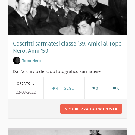
Coscritti sarmatesi classe '39. Amici al Topo
Nero. Anni '50
Topo Nero
Dall'archivio del club fotografico sarmatese
CREATO IL
4
4 SOSTENITORI
SEGUI
0
0
22/03/2022
COSCRITTI SARMATESI CLASSE '39. AM
VISUALIZZA LA PROPOSTA
COSCRIT