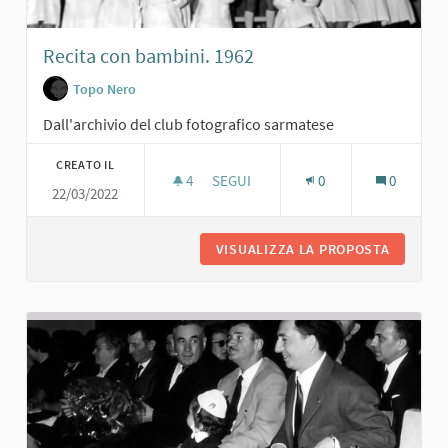
Recita con bambini. 1962
Topo Nero
Dall'archivio del club fotografico sarmatese
CREATO IL
4
4 SOSTENITORI
SEGUI
0
0
22/03/2022
RECITA CON BAMBINI. 1962
VISUALIZZA LA PROPOSTA
RECITA 