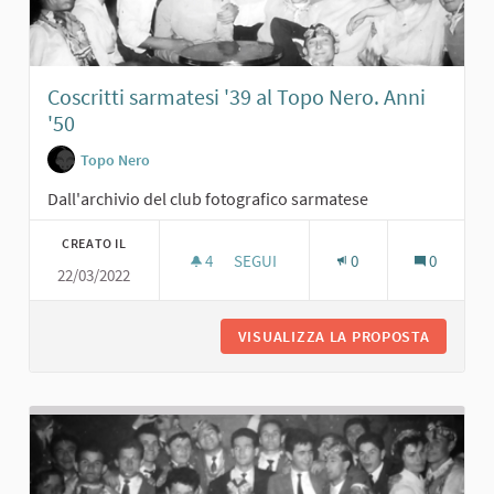
Coscritti sarmatesi '39 al Topo Nero. Anni
'50
Topo Nero
Dall'archivio del club fotografico sarmatese
CREATO IL
4
4 SOSTENITORI
SEGUI
0
0
22/03/2022
COSCRITTI SARMATESI '39 AL TOPO N
VISUALIZZA LA PROPOSTA
COSCRIT