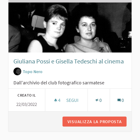
Giuliana Possi e Gisella Tedeschi al cinema
Topo Nero
Dall'archivio del club fotografico sarmatese
CREATO IL
4
4 SOSTENITORI
SEGUI
0
0
22/03/2022
GIULIANA POSSI E GISELLA TEDESCHI
VISUALIZZA LA PROPOSTA
GIULIAN