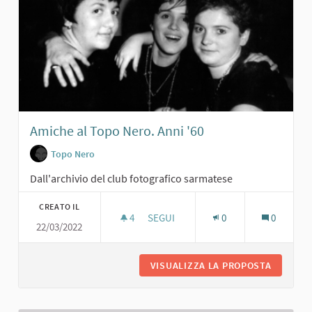
Amiche al Topo Nero. Anni '60
Topo Nero
Dall'archivio del club fotografico sarmatese
CREATO IL
4
4 SOSTENITORI
SEGUI
0
0
22/03/2022
AMICHE AL TOPO NERO. ANNI '60
VISUALIZZA LA PROPOSTA
AMICHE 