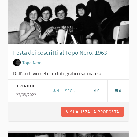
Festa dei coscritti al Topo Nero. 1963
Topo Nero
Dall'archivio del club fotografico sarmatese
CREATO IL
4
4 SOSTENITORI
SEGUI
0
0
22/03/2022
FESTA DEI COSCRITTI AL TOPO NERO.
VISUALIZZA LA PROPOSTA
FESTA D