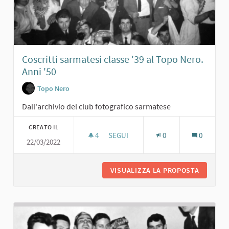
Coscritti sarmatesi classe '39 al Topo Nero.
Anni '50
Topo Nero
Dall'archivio del club fotografico sarmatese
CREATO IL
4
4 SOSTENITORI
SEGUI
0
0
22/03/2022
COSCRITTI SARMATESI CLASSE '39 AL
VISUALIZZA LA PROPOSTA
COSCRIT