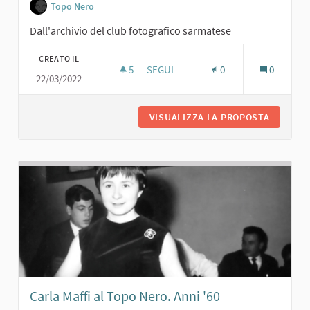
Topo Nero
Dall'archivio del club fotografico sarmatese
CREATO IL
5
5 SOSTENITORI
SEGUI
0
0
22/03/2022
G. TRAMELLI CON AMICHE AL TOPO NE
VISUALIZZA LA PROPOSTA
G. TRAM
Carla Maffi al Topo Nero. Anni '60