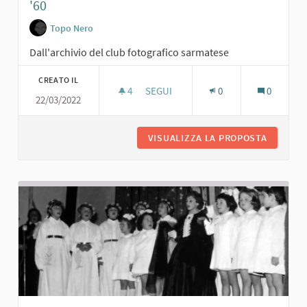
'60
Topo Nero
Dall'archivio del club fotografico sarmatese
CREATO IL
4
4 SOSTENITORI
SEGUI
0
0
22/03/2022
DON SIDOLI, ARCIPRETE, AL TOPO NE
VISUALIZZA LA PROPOSTA
DON SID