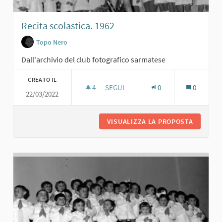
Recita scolastica. 1962
Topo Nero
Dall'archivio del club fotografico sarmatese
CREATO IL
4
4 SOSTENITORI
SEGUI
0
0
22/03/2022
RECITA SCOLASTICA. 1962
VISUALIZZA LA PROPOSTA
RECITA 