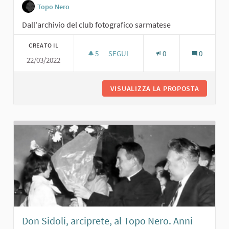
Topo Nero
Dall'archivio del club fotografico sarmatese
CREATO IL
5
5 SOSTENITORI
SEGUI
0
0
22/03/2022
CARLA MAFFI AL TOPO NERO. ANNI '6
VISUALIZZA LA PROPOSTA
CARLA M
Don Sidoli, arciprete, al Topo Nero. Anni