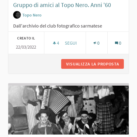
Gruppo di amici al Topo Nero. Anni '60
Topo Nero
Dall'archivio del club fotografico sarmatese
CREATO IL
4
4 SOSTENITORI
SEGUI
0
0
22/03/2022
GRUPPO DI AMICI AL TOPO NERO. ANN
VISUALIZZA LA PROPOSTA
GRUPPO 