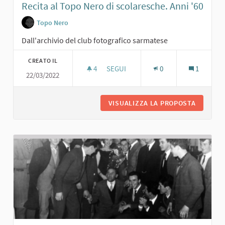
Recita al Topo Nero di scolaresche. Anni '60
Topo Nero
Dall'archivio del club fotografico sarmatese
CREATO IL
4
4 SOSTENITORI
SEGUI
0
1
22/03/2022
RECITA AL TOPO NERO DI SCOLARESC
VISUALIZZA LA PROPOSTA
RECITA 