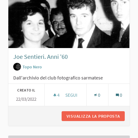
Joe Sentieri. Anni '60
Topo Nero
Dall'archivio del club fotografico sarmatese
CREATO IL
4
4 SOSTENITORI
SEGUI
0
0
22/03/2022
JOE SENTIERI. ANNI '60
VISUALIZZA LA PROPOSTA
JOE SENT