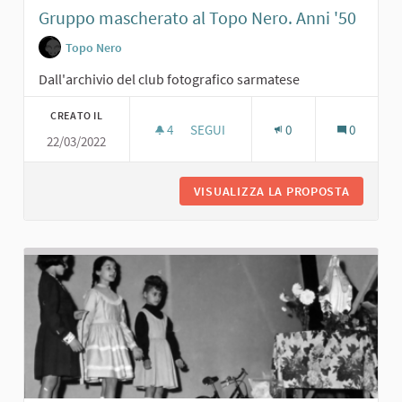
Gruppo mascherato al Topo Nero. Anni '50
Topo Nero
Dall'archivio del club fotografico sarmatese
CREATO IL
4
4 SOSTENITORI
SEGUI
0
0
22/03/2022
GRUPPO MASCHERATO AL TOPO NERO
VISUALIZZA LA PROPOSTA
GRUPPO 