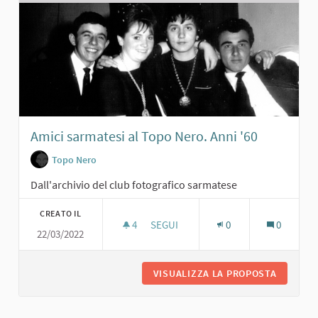
Amici sarmatesi al Topo Nero. Anni '60
Topo Nero
Dall'archivio del club fotografico sarmatese
CREATO IL
4
4 SOSTENITORI
SEGUI
0
0
22/03/2022
AMICI SARMATESI AL TOPO NERO. ANN
VISUALIZZA LA PROPOSTA
AMICI S