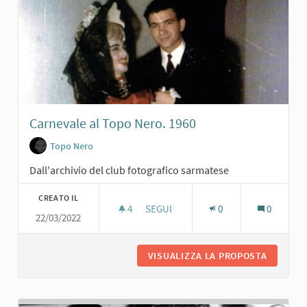
Carnevale al Topo Nero. 1960
Topo Nero
Dall'archivio del club fotografico sarmatese
CREATO IL
4
4 SOSTENITORI
SEGUI
0
0
22/03/2022
CARNEVALE AL TOPO NERO. 1960
VISUALIZZA LA PROPOSTA
CARNEVA