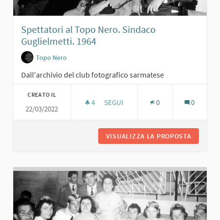
Spettatori al Topo Nero. Sindaco
Guglielmetti. 1964
Topo Nero
Dall'archivio del club fotografico sarmatese
CREATO IL
4
4 SOSTENITORI
SEGUI
0
0
22/03/2022
SPETTATORI AL TOPO NERO. SINDACO
VISUALIZZA LA PROPOSTA
SPETTAT