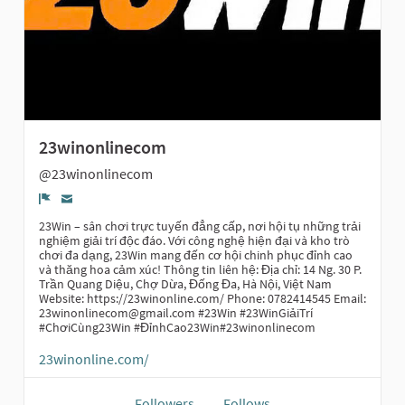
23winonlinecom
@23winonlinecom
Report
23Win – sân chơi trực tuyến đẳng cấp, nơi hội tụ những trải
nghiệm giải trí độc đáo. Với công nghệ hiện đại và kho trò
chơi đa dạng, 23Win mang đến cơ hội chinh phục đỉnh cao
và thăng hoa cảm xúc! Thông tin liên hệ: Địa chỉ: 14 Ng. 30 P.
Trần Quang Diệu, Chợ Dừa, Đống Đa, Hà Nội, Việt Nam
Website: https://23winonline.com/ Phone: 0782414545 Email:
23winonlinecom@gmail.com #23Win #23WinGiảiTrí
#ChơiCùng23Win #ĐỉnhCao23Win#23winonlinecom
23winonline.com/
Followers
Follows