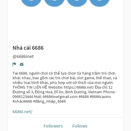
Nhà cái 6686
@6686inet
Report
Tại 6686, người chơi có thể lựa chọn từ hàng trăm trò chơi
khác nhau, bao gồm các trò chơi bài, slot game, thể thao, và
nhiều loại hình khác, phù hợp với sở thích của mọi người.
THÔNG TIN LIÊN HỆ Website: https://6686i.net/ Địa chỉ: 12
Đường số 3, Đông Hoà, Dĩ An, Bình Dương, Vietnam Phone:
0966123444 Mail: 66686inetgmail.com #6686 #6686casino
#nhâci6686 #đăng_nhập_6686
6686i.net/
Followers
Follows