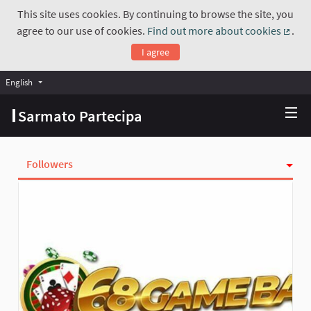
This site uses cookies. By continuing to browse the site, you
agree to our use of cookies.
Find out more about cookies
.
(Exte
I agree
English
Choose language
Scegli la lingua
Sarmato Partecipa
Followers
Activity
Follows