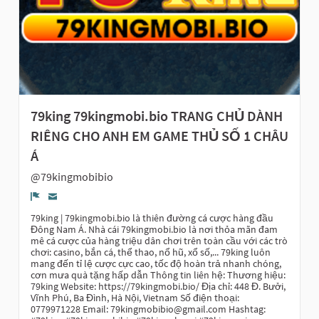
79king 79kingmobi.bio TRANG CHỦ DÀNH
RIÊNG CHO ANH EM GAME THỦ SỐ 1 CHÂU
Á
@79kingmobibio
Report
79king | 79kingmobi.bio là thiên đường cá cược hàng đầu
Đông Nam Á. Nhà cái 79kingmobi.bio là nơi thỏa mãn đam
mê cá cược của hàng triệu dân chơi trên toàn cầu với các trò
chơi: casino, bắn cá, thể thao, nổ hũ, xổ số,... 79king luôn
mang đến tỉ lệ cược cực cao, tốc độ hoàn trả nhanh chóng,
cơn mưa quà tặng hấp dẫn Thông tin liên hệ: Thương hiệu:
79king Website: https://79kingmobi.bio/ Địa chỉ: 448 Đ. Bưởi,
Vĩnh Phú, Ba Đình, Hà Nội, Vietnam Số điện thoại:
0779971228 Email: 79kingmobibio@gmail.com Hashtag: