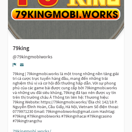
79king
@79kingmobiworks
Report
79king | 79kingmobi.works là một trong những nền tảng giải
trí cá cược trực tuyến hàng đầu, mang đến những trải
nghiệm thú vị và cơ hội đổi thưởng hấp dẫn. Với sự phong
phú của các game bài được cung cấp bởi 79kingmobi.works
và những ưu đãi siêu khủng, 79king đã tạo nên được uy tín
trên thị trường châu Á Thông tin liên hệ: Thương hiệu:
79king Website: https://79kingmobi.works/ Địa chỉ: 142/18 P.
Nguyễn Đình Hoàn, Cầu Giấy, Hà Nội, Vietnam Số điện thoại:
0779971230 Email: 79kingmobiworks@gmail.com Hashtag:
#79king #79kingmobiworks #79kingnhacai #79kingcasino
#79kingtrangchu
79kingmobi.works/