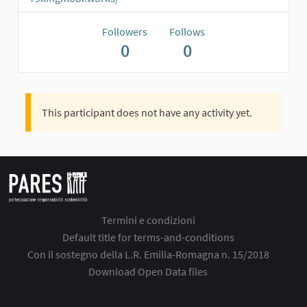
Followers
Follows
0
0
This participant does not have any activity yet.
Termini e condizioni
Default title for terms-and-conditions
Con il sostegno della L.R. Emilia-Romagna n. 15/2018
Download Open Data files