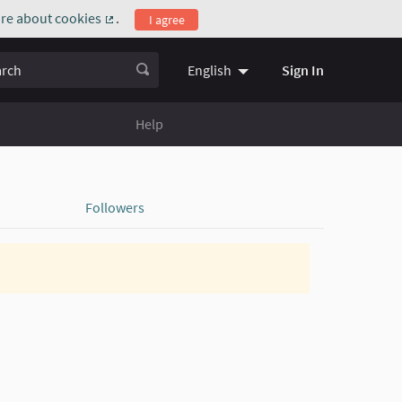
re about cookies
.
I agree
(External link)
ch
Sign In
English
Choose language
Scegli la l
Help
Followers