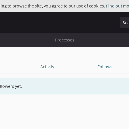
uing to browse the site, you agree to our use of cookies.
Find out mo
Sear
Processes
Activity
Follows
llowers yet.