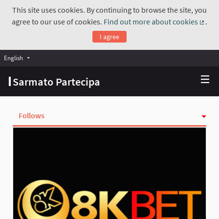
This site uses cookies. By continuing to browse the site, you
agree to our use of cookies.
Find out more about cookies
.
(Exte
I agree
English
Choose language
Scegli la lingua
Sarmato Partecipa
Follows
Activity
Followers