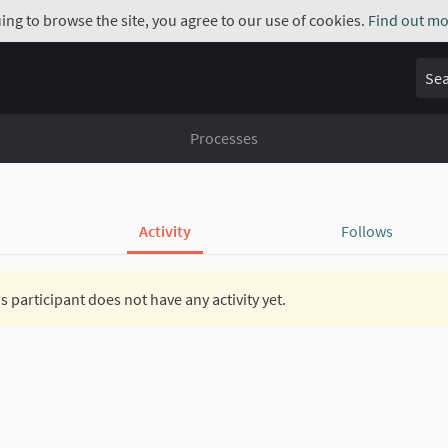
uing to browse the site, you agree to our use of cookies.
Find out mo
Sear
Processes
Activity
Follows
s participant does not have any activity yet.