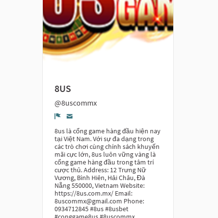
8US
@8uscommx
Report
8us là cổng game hàng đầu hiện nay
tại Việt Nam. Với sự đa dạng trong
các trò chơi cùng chính sách khuyến
mãi cực lớn, 8us luôn vững vàng là
cổng game hàng đầu trong tâm trí
cược thủ. Address: 12 Trưng Nữ
Vương, Bình Hiên, Hải Châu, Đà
Nẵng 550000, Vietnam Website:
https://8us.com.mx/ Email:
8uscommx@gmail.com Phone:
0934712845 #8us #8usbet
#conggame8us #8uscommx