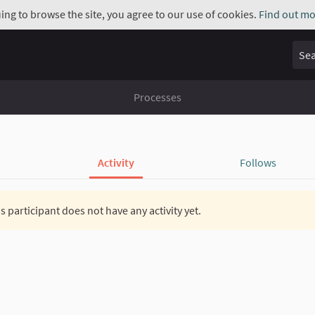
uing to browse the site, you agree to our use of cookies.
Find out mo
Sear
Processes
Activity
Follows
s participant does not have any activity yet.