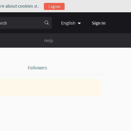
re about cookies
.
I agree
(External link)
ch
Sign In
English
Choose language
Scegli la l
Help
Followers