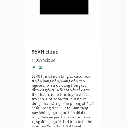
95VN cloud
@95vncloud
Report
95VN là một nền tảng cá cược trực
tuyến hàng đầu, mang đến cho
người chơi sự đa dạng trong các
dịch vụ giải trí. Nổi bật với cá cược
thể thao, casino trực tuyến và các
trò chơi slot, 95VN thu hút người
dùng nhờ trải nghiệm phong phú và
chất lượng dịch vụ cao. Nền tảng
này không ngừng cải tiến để đáp
ứng nhu cầu giải trí và cá cược của
cộng đồng người chơi trên toàn thế
giới. Tên Công Ty: 95VN Email: