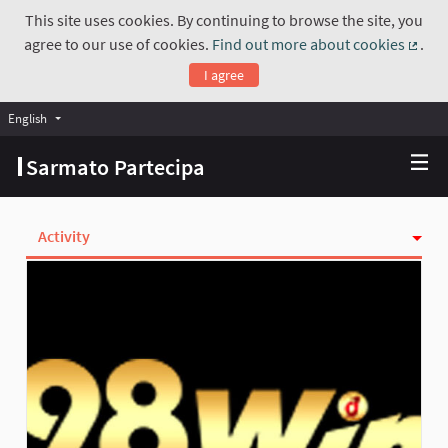
This site uses cookies. By continuing to browse the site, you
agree to our use of cookies.
Find out more about cookies
.
(Exte
I agree
English
Choose language
Scegli la lingua
Sarmato Partecipa
Activity
Follows
Followers