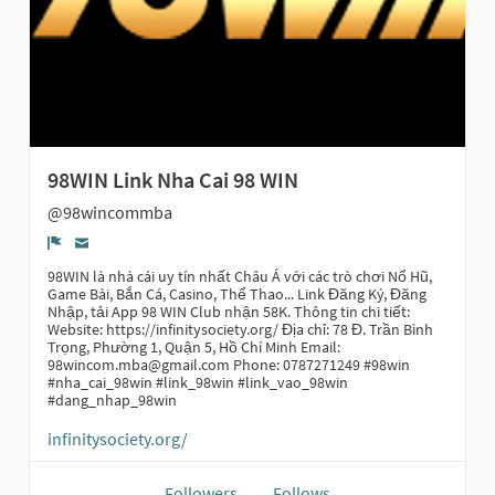
98WIN Link Nha Cai 98 WIN
@98wincommba
Report
98WIN là nhà cái uy tín nhất Châu Á với các trò chơi Nổ Hũ,
Game Bài, Bắn Cá, Casino, Thể Thao... Link Đăng Ký, Đăng
Nhập, tải App 98 WIN Club nhận 58K. Thông tin chi tiết:
Website: https://infinitysociety.org/ Địa chỉ: 78 Đ. Trần Bình
Trọng, Phường 1, Quận 5, Hồ Chí Minh Email:
98wincom.mba@gmail.com Phone: 0787271249 #98win
#nha_cai_98win #link_98win #link_vao_98win
#dang_nhap_98win
infinitysociety.org/
Followers
Follows