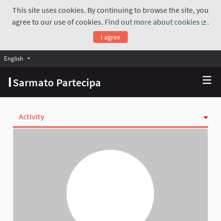
This site uses cookies. By continuing to browse the site, you
agree to our use of cookies.
Find out more about cookies
.
(Exte
I agree
English
Choose language
Scegli la lingua
Sarmato Partecipa
Activity
Follows
Followers