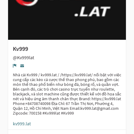
Kv999
@Kv999lat
Report
Nhà cái Kv999 / kv999.lat / /https://kv999.lat/ nổi bật với việc
cung cấp các kèo cá cược thể thao phong phú, bao gồm các
môn thể thao phổ biến như bóng đá, bóng rổ, và quần vợt.
Bên cạnh đó, các trò chơi casino trực tuyến như roulette,
blackjack, và slot machine cũng được thiết kế với đồ họa sắc
nét và hiệu ứng âm thanh chân thực Brand: https://kv999.lat
Phone:+84708740098 Địa Chỉ: 67 Trần Thị Nơi, Phường 4,
Quận 12, Hồ Chí Minh, Việt Nam Email:kv999.lat@gmail.com
Zipcode: 700158 #Kv999lat #Kv999
kv999.lat