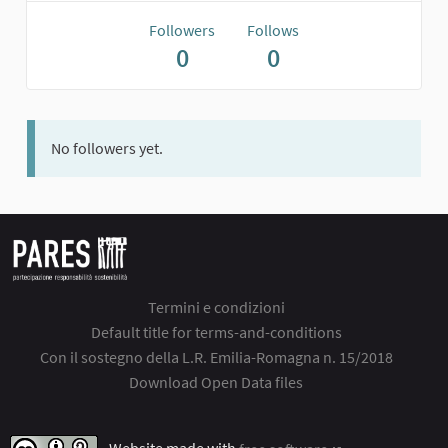
Followers
Follows
0
0
No followers yet.
Termini e condizioni
Default title for terms-and-conditions
Con il sostegno della L.R. Emilia-Romagna n. 15/2018
Download Open Data files