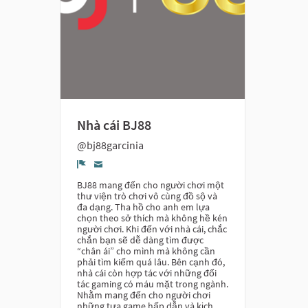
Nhà cái BJ88
@bj88garcinia
Report
BJ88 mang đến cho người chơi một
thư viện trò chơi vô cùng đồ sộ và
đa dạng. Tha hồ cho anh em lựa
chọn theo sở thích mà không hề kén
người chơi. Khi đến với nhà cái, chắc
chắn bạn sẽ dễ dàng tìm được
“chân ái” cho mình mà không cần
phải tìm kiếm quá lâu. Bên cạnh đó,
nhà cái còn hợp tác với những đối
tác gaming có máu mặt trong ngành.
Nhằm mang đến cho người chơi
những tựa game hấp dẫn và kịch