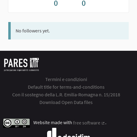
0
0
No followers yet.
Termini e condizioni
Default title for terms-and-conditions
Con il sostegno della L.R. Emilia-Romagna n. 15/2018
Download Open Data files
Website made with
free software
.
(External link)