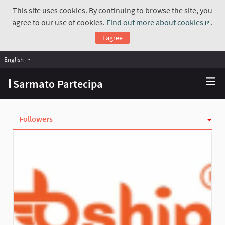
This site uses cookies. By continuing to browse the site, you
agree to our use of cookies.
Find out more about cookies
.
(Exte
I agree
English
Choose language
Scegli la lingua
Sarmato Partecipa
Followers
Activity
Follows