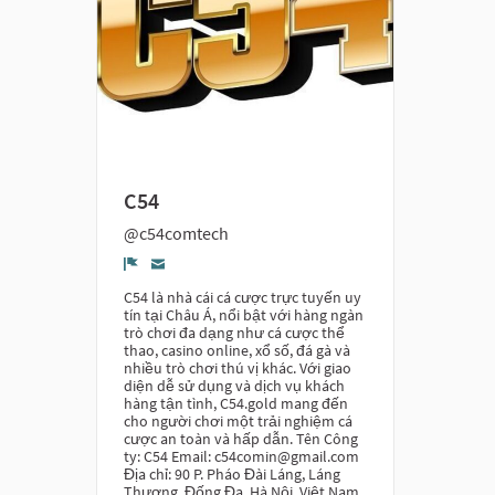
C54
@c54comtech
Report
C54 là nhà cái cá cược trực tuyến uy
tín tại Châu Á, nổi bật với hàng ngàn
trò chơi đa dạng như cá cược thể
thao, casino online, xổ số, đá gà và
nhiều trò chơi thú vị khác. Với giao
diện dễ sử dụng và dịch vụ khách
hàng tận tình, C54.gold mang đến
cho người chơi một trải nghiệm cá
cược an toàn và hấp dẫn. Tên Công
ty: C54 Email: c54comin@gmail.com
Địa chỉ: 90 P. Pháo Đài Láng, Láng
Thượng, Đống Đa, Hà Nội, Việt Nam