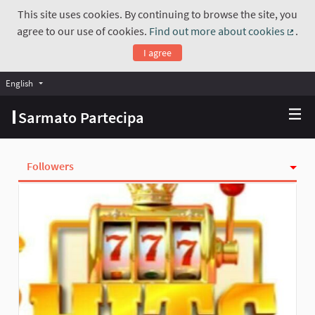
This site uses cookies. By continuing to browse the site, you
agree to our use of cookies.
Find out more about cookies
.
(Exte
I agree
English
Choose language
Scegli la lingua
Sarmato Partecipa
Followers
Activity
Follows