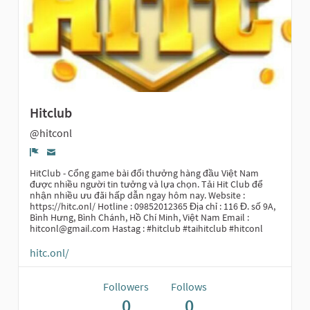
Hitclub
@hitconl
Report
HitClub - Cổng game bài đổi thưởng hàng đầu Việt Nam
được nhiều người tin tưởng và lựa chọn. Tải Hit Club để
nhận nhiều ưu đãi hấp dẫn ngay hôm nay. Website :
https://hitc.onl/ Hotline : 09852012365 Địa chỉ : 116 Đ. số 9A,
Bình Hưng, Bình Chánh, Hồ Chí Minh, Việt Nam Email :
hitconl@gmail.com Hastag : #hitclub #taihitclub #hitconl
hitc.onl/
Followers
Follows
0
0