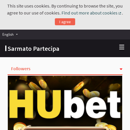
This site uses cookies. By continuing to browse the site, you
agree to our use of cookies.
Find out more about cookies
.
(Exte
I agree
English
Choose language
Scegli la lingua
Sarmato Partecipa
Followers
Activity
Follows