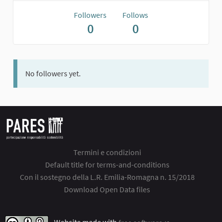
Followers
Follows
0
0
No followers yet.
Termini e condizioni
Default title for terms-and-conditions
Con il sostegno della L.R. Emilia-Romagna n. 15/2018
Download Open Data files