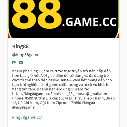
King88
@king88gamecc
Report
Khám phá King88, nơi cá cược trực tuyến trở nên hấp dẫn
hơn bao giờ hết. Với giao diện dễ sử dụng và đa dạng trò
chơi từ thể thao đến casino, King88 cam kết mang đến cho
bạn trải nghiệm chơi game chất lượng với dịch vụ khách
hàng tận tâm. Doanh nghiệp: king88 Website:
https://king88game.cc Email: king88game.cc@gmail.com
Phone: 0588797049 Địa chỉ: 108/4 Đ. HT35, Hiệp Thành, Quận
12, Hồ Chí Minh, Việt Nam Zipcode: 72650 #king88
#king88game
king88game.cc/