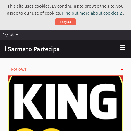
This site uses cookies. By continuing to browse the site, you
agree to our use of cookies.
Find out more about cookies
.
(Exte
I agree
English
Choose language
Scegli la lingua
Sarmato Partecipa
Follows
Activity
Followers