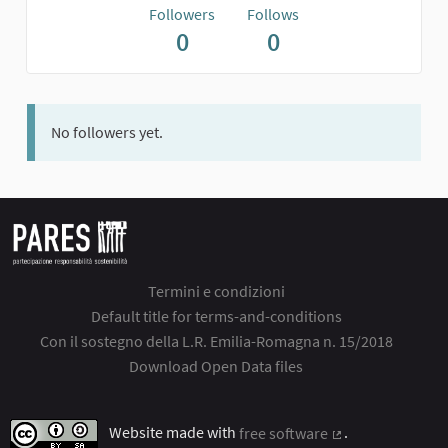
Followers
Follows
0
0
No followers yet.
Termini e condizioni
Default title for terms-and-conditions
Con il sostegno della L.R. Emilia-Romagna n. 15/2018
Download Open Data files
Website made with
free software
.