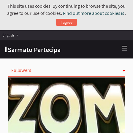
This site uses cookies. By continuing to browse the site, you
agree to our use of cookies.
Find out more about cookies
.
(Exte
I agree
English
Choose language
Scegli la lingua
Sarmato Partecipa
Followers
Activity
Follows