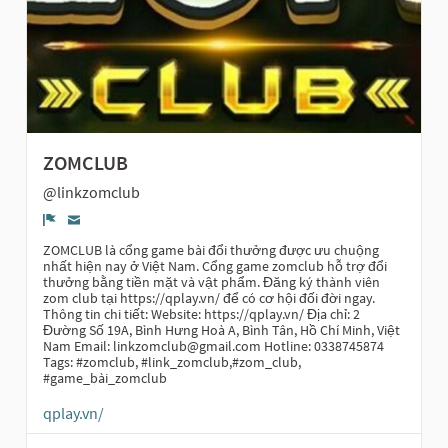
ZOMCLUB
@linkzomclub
Report
ZOMCLUB là cổng game bài đổi thưởng được ưu chuộng
nhất hiện nay ở Việt Nam. Cổng game zomclub hỗ trợ đổi
thưởng bằng tiền mặt và vật phẩm. Đăng ký thành viên
zom club tại https://qplay.vn/ để có cơ hội đối đời ngay.
Thông tin chi tiết: Website: https://qplay.vn/ Địa chỉ: 2
Đường Số 19A, Bình Hưng Hoà A, Bình Tân, Hồ Chí Minh, Việt
Nam Email: linkzomclub@gmail.com Hotline: 0338745874
Tags: #zomclub, #link_zomclub,#zom_club,
#game_bài_zomclub
qplay.vn/