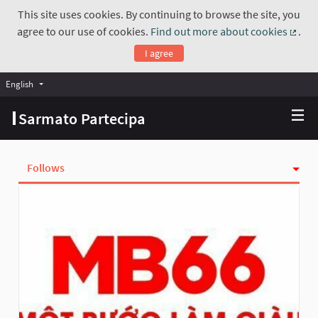
This site uses cookies. By continuing to browse the site, you
agree to our use of cookies.
Find out more about cookies
.
(Exte
I agree
English
Choose language
Scegli la lingua
Sarmato Partecipa
Follows
Activity
Followers