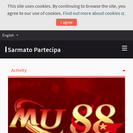
This site uses cookies. By continuing to browse the site, you
agree to our use of cookies.
Find out more about cookies
.
(Exte
I agree
English
Choose language
Scegli la lingua
Sarmato Partecipa
Activity
Follows
Followers