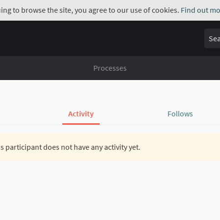
uing to browse the site, you agree to our use of cookies.
Find out mo
Sear
Processes
Activity
Follows
s participant does not have any activity yet.