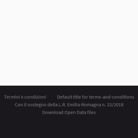
Termini e condizioni
Default title for terms-and-conditions
Con il sostegno della L.R. Emilia-Romagna n. 15/2018
Download Open Data files
nal link)