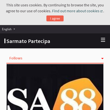
This site uses cookies. By continuing to browse the site, you
agree to our use of cookies.
Find out more about cookies
.
(Exte
I agree
English
Choose language
Scegli la lingua
Sarmato Partecipa
Follows
Activity
Followers