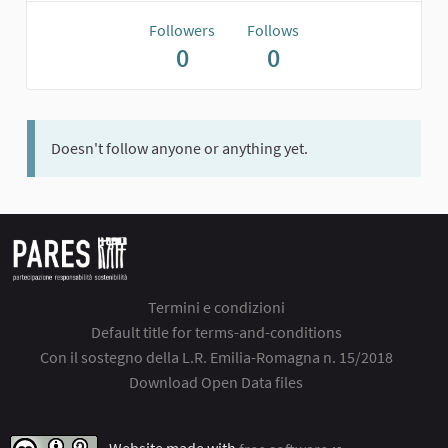
Followers
Follows
0
0
Doesn't follow anyone or anything yet.
Termini e condizioni
Default title for terms-and-conditions
Con il sostegno della L.R. Emilia-Romagna n. 15/2018
Download Open Data files