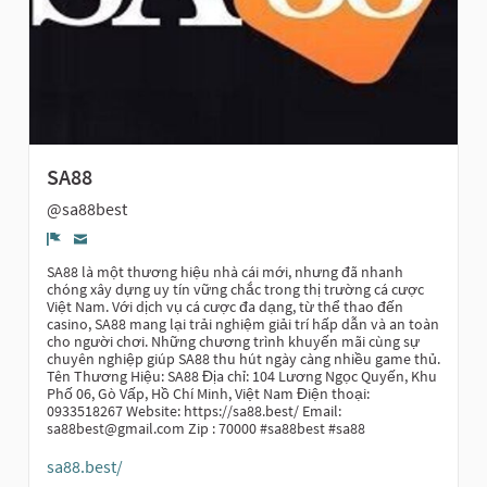
SA88
@sa88best
Report
SA88 là một thương hiệu nhà cái mới, nhưng đã nhanh
chóng xây dựng uy tín vững chắc trong thị trường cá cược
Việt Nam. Với dịch vụ cá cược đa dạng, từ thể thao đến
casino, SA88 mang lại trải nghiệm giải trí hấp dẫn và an toàn
cho người chơi. Những chương trình khuyến mãi cùng sự
chuyên nghiệp giúp SA88 thu hút ngày càng nhiều game thủ.
Tên Thương Hiệu: SA88 Địa chỉ: 104 Lương Ngọc Quyến, Khu
Phố 06, Gò Vấp, Hồ Chí Minh, Việt Nam Điện thoại:
0933518267 Website: https://sa88.best/ Email:
sa88best@gmail.com Zip : 70000 #sa88best #sa88
sa88.best/