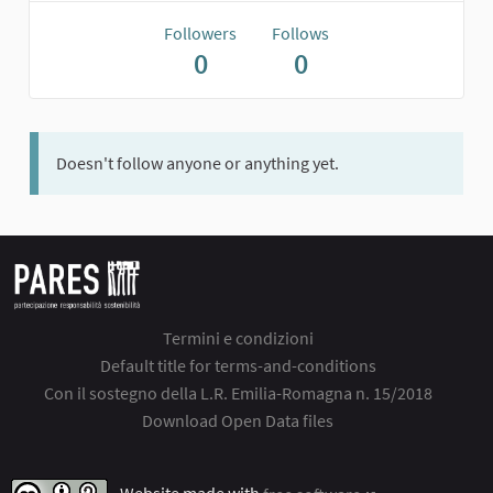
Followers
Follows
0
0
Doesn't follow anyone or anything yet.
Termini e condizioni
Default title for terms-and-conditions
Con il sostegno della L.R. Emilia-Romagna n. 15/2018
Download Open Data files