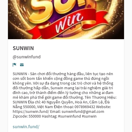
SUNWIN
@sunwinfund
Report
SUNWIN - Sân chơi đổi thưởng hàng đầu, liên tục tạo nên
cơn sốt bom tấn khiến cộng đồng game thủ đứng ngồi
không yên. Với sự đa dạng trong các trò chơi và hệ thống
đổi thưởng hấp dẫn, Sunwin mang lại trải nghiệm giải trí
đỉnh cao, trở thành điểm đến lý tưởng cho những ai đam
mê khám phá thế giới game đổi thưởng. Tên Thương Hiệu:
SUNWIN Địa chỉ: 40 Nguyễn Quyền, Hoà An, Cẩm Lệ, Đà
Nẵng 550000, Việt Nam Điện thoại: 0978969432 Website:
https://sunwin.fund/ Email: sunwinfund@gmail.com
Zipcode: 550000 Hashtag: #sunwinfund #sunwin
sunwin.fund/