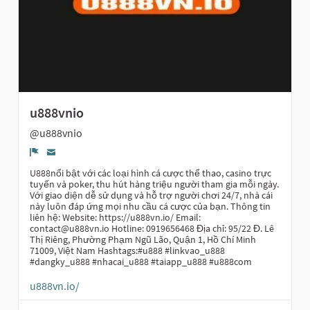
u888vnio
@u888vnio
Report
U888nổi bật với các loại hình cá cược thể thao, casino trực
tuyến và poker, thu hút hàng triệu người tham gia mỗi ngày.
Với giao diện dễ sử dụng và hỗ trợ người chơi 24/7, nhà cái
này luôn đáp ứng mọi nhu cầu cá cược của bạn. Thông tin
liên hệ: Website: https://u888vn.io/ Email:
contact@u888vn.io Hotline: 0919656468 Địa chỉ: 95/22 Đ. Lê
Thị Riêng, Phường Phạm Ngũ Lão, Quận 1, Hồ Chí Minh
71009, Việt Nam Hashtags:#u888 #linkvao_u888
#dangky_u888 #nhacai_u888 #taiapp_u888 #u888com
u888vn.io/