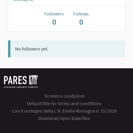
Followers
Follows
0
0
No followers yet.
Termini e condizioni
Default title for terms-and-conditions
Con il sostegno della L.R. Emilia-Romagna n. 15/2018
Download Open Data files