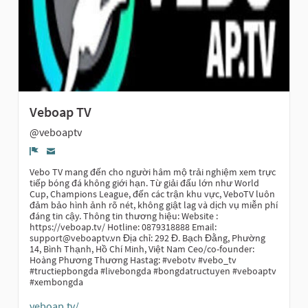
Veboap TV
@veboaptv
Report
Vebo TV mang đến cho người hâm mộ trải nghiệm xem trực
tiếp bóng đá không giới hạn. Từ giải đấu lớn như World
Cup, Champions League, đến các trận khu vực, VeboTV luôn
đảm bảo hình ảnh rõ nét, không giật lag và dịch vụ miễn phí
đáng tin cậy. Thông tin thương hiệu: Website :
https://veboap.tv/ Hotline: 0879318888 Email:
support@veboaptv.vn Địa chỉ: 292 Đ. Bạch Đằng, Phường
14, Bình Thạnh, Hồ Chí Minh, Việt Nam Ceo/co-founder:
Hoàng Phương Thương Hastag: #vebotv #vebo_tv
#tructiepbongda #livebongda #bongdatructuyen #veboaptv
#xembongda
veboap.tv/