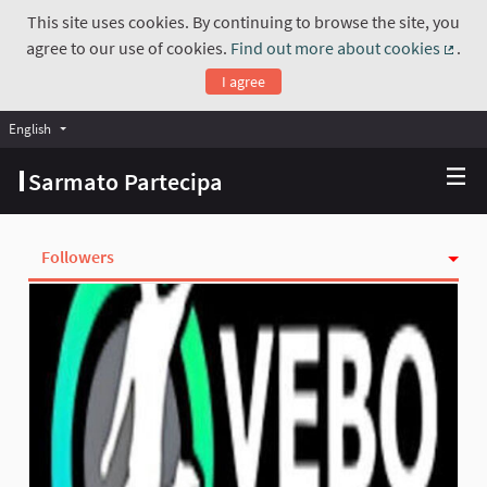
This site uses cookies. By continuing to browse the site, you
agree to our use of cookies.
Find out more about cookies
.
(Exte
I agree
English
Choose language
Scegli la lingua
Sarmato Partecipa
Followers
Activity
Follows