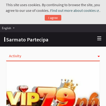
This site uses cookies. By continuing to browse the site, you
agree to our use of cookies.
Find out more about cookies
.
(Exte
I agree
English
Choose language
Scegli la lingua
Sarmato Partecipa
Activity
Follows
Followers