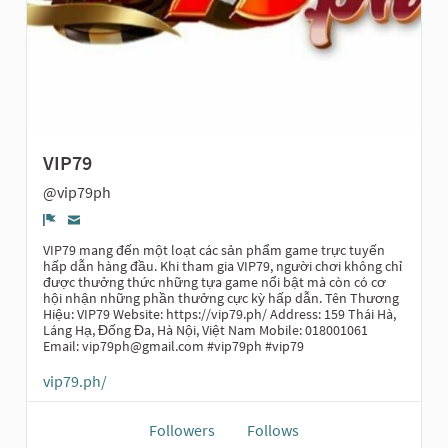
VIP79
@vip79ph
Report
VIP79 mang đến một loạt các sản phẩm game trực tuyến
hấp dẫn hàng đầu. Khi tham gia VIP79, người chơi không chỉ
được thưởng thức những tựa game nổi bật mà còn có cơ
hội nhận những phần thưởng cực kỳ hấp dẫn. Tên Thương
Hiệu: VIP79 Website: https://vip79.ph/ Address: 159 Thái Hà,
Láng Hạ, Đống Đa, Hà Nội, Việt Nam Mobile: 018001061
Email: vip79ph@gmail.com #vip79ph #vip79
vip79.ph/
Followers
Follows