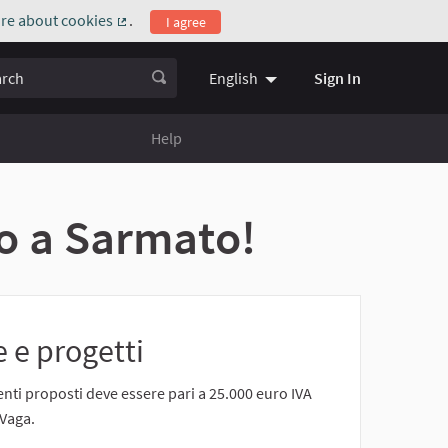
re about cookies
.
I agree
(External link)
ch
Sign In
English
Choose language
Scegli la l
Help
mo a Sarmato!
 e progetti
enti proposti deve essere pari a 25.000 euro IVA
 Vaga.