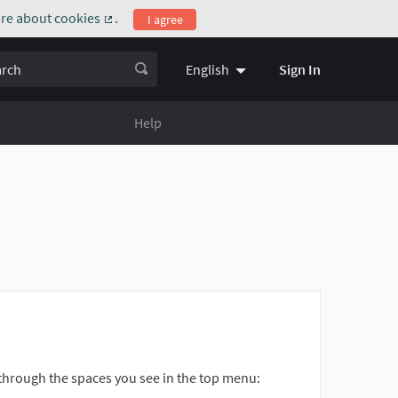
re about cookies
.
I agree
(External link)
ch
Sign In
English
Choose language
Scegli la l
Help
 through the spaces you see in the top menu: