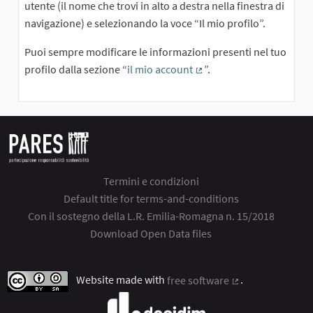
utente (il nome che trovi in alto a destra nella finestra di
navigazione) e selezionando la voce “Il mio profilo”.
Puoi sempre modificare le informazioni presenti nel tuo
profilo dalla sezione “
il mio account
”.
(External link)
Termini e condizioni
Default title for terms-and-conditions
Con il sostegno della L.R. Emilia-Romagna n. 15/2018
Download Open Data files
Website made with
free software
.
(External link)