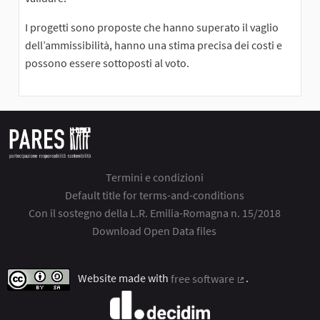
I progetti sono proposte che hanno superato il vaglio
dell’ammissibilità, hanno una stima precisa dei costi e
possono essere sottoposti al voto.
Termini e condizioni
Default title for terms-and-conditions
Con il sostegno della L.R. Emilia-Romagna n. 15/2018
Download Open Data files
Website made with
free software
.
(External link)