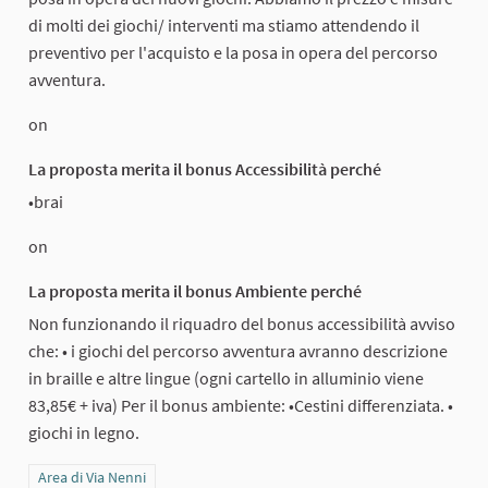
di molti dei giochi/ interventi ma stiamo attendendo il
preventivo per l'acquisto e la posa in opera del percorso
avventura.
on
La proposta merita il bonus Accessibilità perché
•brai
on
La proposta merita il bonus Ambiente perché
Non funzionando il riquadro del bonus accessibilità avviso
che: • i giochi del percorso avventura avranno descrizione
in braille e altre lingue (ogni cartello in alluminio viene
83,85€ + iva) Per il bonus ambiente: •Cestini differenziata. •
giochi in legno.
Filtra i risultati per categoria: Area di Via Nenni
Area di Via Nenni