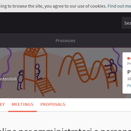
uing to browse the site, you agree to our use of cookies.
Find out mo
Sear
Processes
PH
P
stenibili
16
P
EY
MEETINGS
PROPOSALS