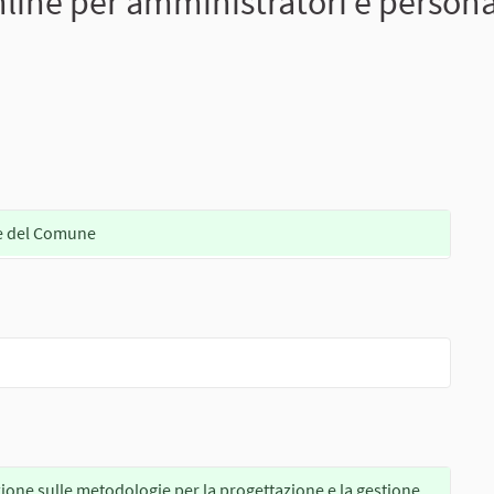
ine per amministratori e persona
le del Comune
ione sulle metodologie per la progettazione e la gestione