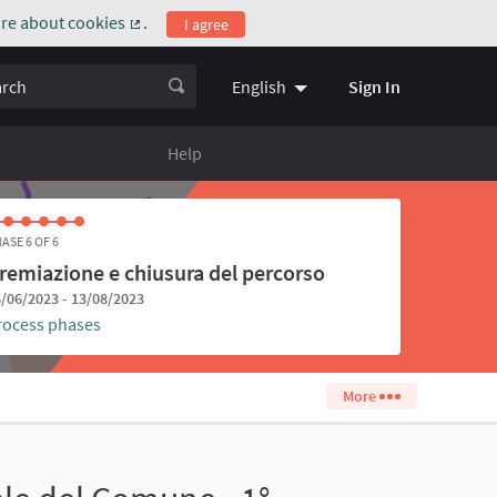
re about cookies
.
I agree
(External link)
ch
Sign In
English
Choose language
Scegli la l
Help
ASE 6 OF 6
remiazione e chiusura del percorso
/06/2023 - 13/08/2023
rocess phases
More