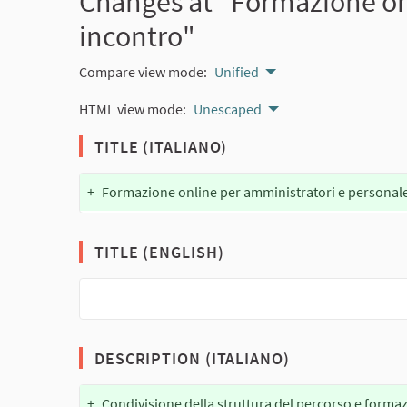
Changes at "Formazione onl
incontro"
Compare view mode:
Unified
HTML view mode:
Unescaped
TITLE (ITALIANO)
+
Formazione online per amministratori e persona
TITLE (ENGLISH)
DESCRIPTION (ITALIANO)
+
Condivisione della struttura del percorso e formaz