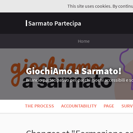
This site uses cookies. By contin
Sarmato Partecipa
Home
GiochiAmo a Sarmato!
Bilancio partecipativo per parchi giochi accessibili e so
THE PROCESS
ACCOUNTABILITY
PAGE
SURV