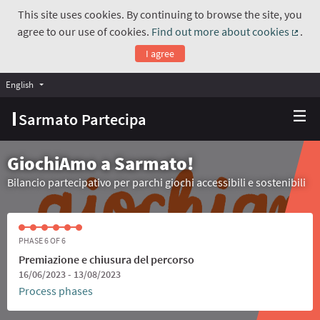
This site uses cookies. By continuing to browse the site, you
agree to our use of cookies.
Find out more about cookies
.
(Exte
I agree
English
Choose language
Scegli la lingua
Sarmato Partecipa
GiochiAmo a Sarmato!
Bilancio partecipativo per parchi giochi accessibili e sostenibili
PHASE 6 OF 6
Premiazione e chiusura del percorso
16/06/2023 - 13/08/2023
Process phases